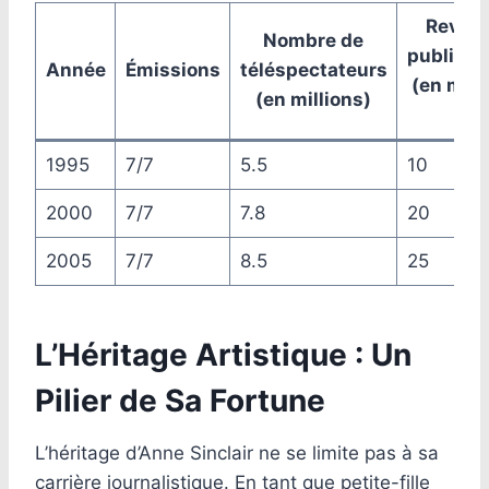
Reven
Nombre de
publicita
Année
Émissions
téléspectateurs
(en mill
(en millions)
€)
1995
7/7
5.5
10
2000
7/7
7.8
20
2005
7/7
8.5
25
L’Héritage Artistique : Un
Pilier de Sa Fortune
L’héritage d’Anne Sinclair ne se limite pas à sa
carrière journalistique. En tant que petite-fille