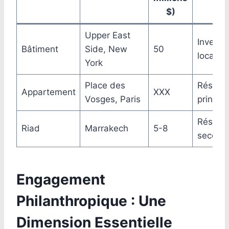
$)
Upper East
Investi
Bâtiment
Side, New
50
locatif
York
Place des
Réside
Appartement
XXX
Vosges, Paris
principa
Réside
Riad
Marrakech
5-8
seconda
Engagement
Philanthropique : Une
Dimension Essentielle