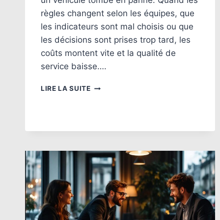
un véhicule tombe en panne. Quand les
règles changent selon les équipes, que
les indicateurs sont mal choisis ou que
les décisions sont prises trop tard, les
coûts montent vite et la qualité de
service baisse….
7
LIRE LA SUITE
ERREURS
GESTION
FLOTTE
AUTOMOBILE
EN
ENTREPRISE
À
ÉVITER