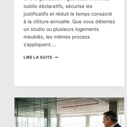
oublis déclaratifs, sécurise les
justificatifs et réduit le temps consacré
à la clôture annuelle. Que vous déteniez
un studio ou plusieurs logements
meublés, les mêmes process
s’appliquent….
GESTION
LIRE LA SUITE
ADMINISTRATIVE
LMNP
:
DOCUMENTS
ET
ÉCHÉANCES
À
MAÎTRISER