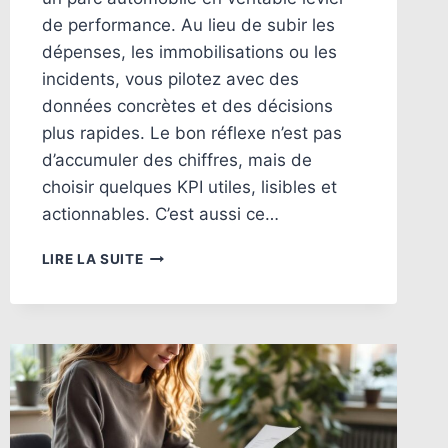
de performance. Au lieu de subir les
dépenses, les immobilisations ou les
incidents, vous pilotez avec des
données concrètes et des décisions
plus rapides. Le bon réflexe n’est pas
d’accumuler des chiffres, mais de
choisir quelques KPI utiles, lisibles et
actionnables. C’est aussi ce…
KPI
LIRE LA SUITE
GESTION
FLOTTE
AUTOMOBILE
:
LES
INDICATEURS
À
SUIVRE
POUR