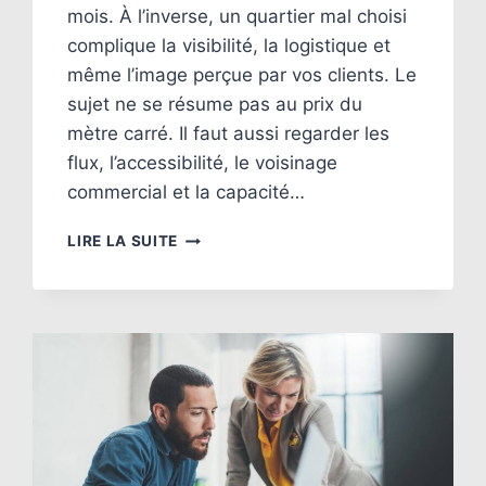
mois. À l’inverse, un quartier mal choisi
complique la visibilité, la logistique et
même l’image perçue par vos clients. Le
sujet ne se résume pas au prix du
mètre carré. Il faut aussi regarder les
flux, l’accessibilité, le voisinage
commercial et la capacité…
CHOISIR
LIRE LA SUITE
SON
QUARTIER
D’IMPLANTATION
À
STRASBOURG
:
LES
ERREURS
À
ÉVITER