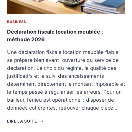
P
S
R
O
O
N
F
BUSINESS
L
E
O
Déclaration fiscale location meublée :
S
G
méthode 2026
S
I
I
C
Une déclaration fiscale location meublée fiable
O
I
N
se prépare bien avant l’ouverture du service de
E
N
L
déclaration. Le choix du régime, la qualité des
A
É
justificatifs et le suivi des encaissements
L
V
I
déterminent directement le montant imposable et
É
S
le temps passé à régulariser les erreurs. Pour un
N
A
E
bailleur, l’enjeu est opérationnel : disposer de
T
M
données cohérentes, retrouver chaque pièce…
I
E
O
N
D
N
LIRE LA SUITE
T
É
I
C