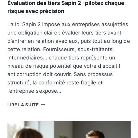
V
T
Évaluation des tiers Sapin 2 : pilotez chaque
O
S
risque avec précision
Y
V
A
R
La loi Sapin 2 impose aux entreprises assujetties
G
A
une obligation claire : évaluer leurs tiers avant
E
I
D
d’entrer en relation avec eux, puis tout au long de
M
’
E
cette relation. Fournisseurs, sous-traitants,
A
N
intermédiaires… chaque tiers représente un
F
T
niveau de risque potentiel que votre dispositif
F
U
A
T
anticorruption doit couvrir. Sans processus
I
I
structuré, la conformité reste fragile et
R
L
l’entreprise s’expose…
E
E
S
S
É
:
LIRE LA SUITE
V
8
A
P
L
O
U
I
A
N