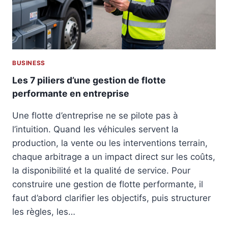
N
I
S
T
R
A
BUSINESS
T
I
Les 7 piliers d’une gestion de flotte
V
performante en entreprise
E
L
Une flotte d’entreprise ne se pilote pas à
M
l’intuition. Quand les véhicules servent la
N
P
production, la vente ou les interventions terrain,
:
chaque arbitrage a un impact direct sur les coûts,
D
la disponibilité et la qualité de service. Pour
O
construire une gestion de flotte performante, il
C
U
faut d’abord clarifier les objectifs, puis structurer
M
les règles, les…
E
N