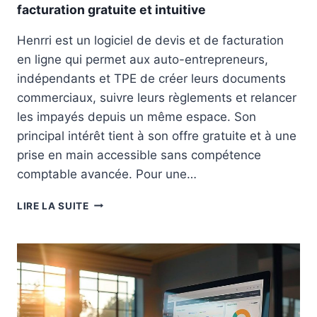
G
A
facturation gratuite et intuitive
I
P
C
P
Henrri est un logiciel de devis et de facturation
I
E
en ligne qui permet aux auto-entrepreneurs,
E
L
L
É
indépendants et TPE de créer leurs documents
D
E
commerciaux, suivre leurs règlements et relancer
E
T
les impayés depuis un même espace. Son
G
C
principal intérêt tient à son offre gratuite et à une
E
H
S
O
prise en main accessible sans compétence
T
I
comptable avancée. Pour une…
I
S
O
I
H
LIRE LA SUITE
N
R
E
D
L
N
E
E
R
S
S
R
S
M
I
E
I
A
R
S
U
V
S