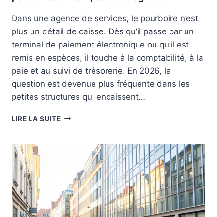
E
P
A
Dans une agence de services, le pourboire n’est
I
U
L
plus un détail de caisse. Dès qu’il passe par un
T
O
O
terminal de paiement électronique ou qu’il est
T
M
remis en espèces, il touche à la comptabilité, à la
E
O
paie et au suivi de trésorerie. En 2026, la
R
B
L
question est devenue plus fréquente dans les
I
A
L
petites structures qui encaissent…
P
E
E
E
R
LIRE LA SUITE
R
N
E
F
E
T
O
N
O
R
T
U
M
R
R
A
E
D
N
P
’
C
R
E
E
I
X
S