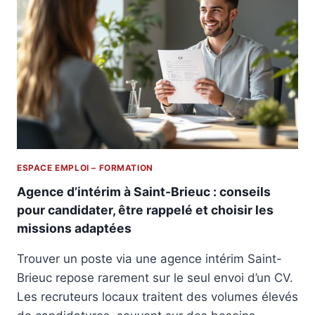
T
T
I
S
O
À
N
V
D
É
E
R
S
I
T
F
I
I
E
E
R
R
ESPACE EMPLOI – FORMATION
S
A
S
V
Agence d’intérim à Saint-Brieuc : conseils
A
A
pour candidater, être rappelé et choisir les
P
N
missions adaptées
I
T
N
U
Trouver un poste via une agence intérim Saint-
2
N
:
Brieuc repose rarement sur le seul envoi d’un CV.
E
P
P
Les recruteurs locaux traitent des volumes élevés
I
R