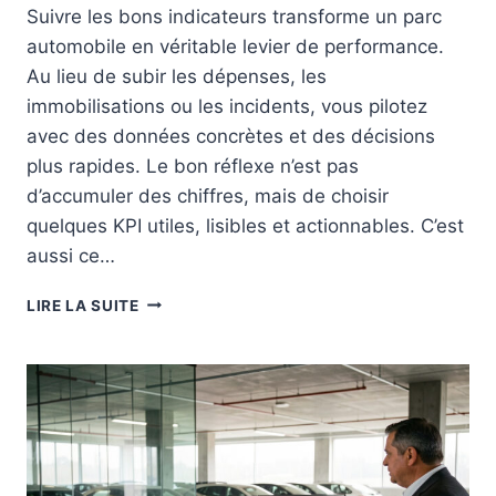
O
E
Suivre les bons indicateurs transforme un parc
N
R
automobile en véritable levier de performance.
D
E
Au lieu de subir les dépenses, les
F
immobilisations ou les incidents, vous pilotez
L
avec des données concrètes et des décisions
O
plus rapides. Le bon réflexe n’est pas
T
T
d’accumuler des chiffres, mais de choisir
E
quelques KPI utiles, lisibles et actionnables. C’est
P
aussi ce…
E
R
K
F
LIRE LA SUITE
P
O
I
R
G
M
E
A
S
N
T
T
I
E
O
E