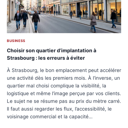
P
E
É
À
R
É
I
V
E
I
N
T
C
E
BUSINESS
E
R
S
Choisir son quartier d’implantation à
U
Strasbourg : les erreurs à éviter
R
L
À Strasbourg, le bon emplacement peut accélérer
E
une activité dès les premiers mois. À l’inverse, un
T
R
quartier mal choisi complique la visibilité, la
A
logistique et même l’image perçue par vos clients.
I
Le sujet ne se résume pas au prix du mètre carré.
T
Il faut aussi regarder les flux, l’accessibilité, le
E
M
voisinage commercial et la capacité…
E
N