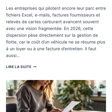
A
P
B
Les entreprises qui pilotent encore leur parc entre
L
I
A
fichiers Excel, e-mails, factures fournisseurs et
L
N
relevés de cartes carburant avancent souvent
I
T
avec une vision fragmentée. En 2026, cette
T
A
É
dispersion pèse directement sur la gestion de
T
D
I
flotte, car le coût d’un véhicule ne se résume plus
’
O
à un loyer ou à une facture d’entretien. Il faut
A
N
G
aussi…
À
E
S
N
P
T
LIRE LA SUITE
C
O
R
E
U
A
R
S
Q
B
U
O
O
U
I
R
C
G