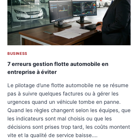
N
N
F
E
L
N
O
T
T
R
T
E
E
P
A
R
BUSINESS
U
I
T
S
7 erreurs gestion flotte automobile en
O
E
entreprise à éviter
M
O
Le pilotage d’une flotte automobile ne se résume
B
pas à suivre quelques factures ou à gérer les
I
L
urgences quand un véhicule tombe en panne.
E
Quand les règles changent selon les équipes, que
:
les indicateurs sont mal choisis ou que les
L
décisions sont prises trop tard, les coûts montent
E
S
vite et la qualité de service baisse….