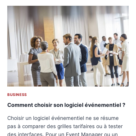
G
A
N
I
S
A
T
I
O
N
É
V
É
N
E
BUSINESS
M
E
Comment choisir son logiciel événementiel ?
N
T
Choisir un logiciel événementiel ne se résume
E
pas à comparer des grilles tarifaires ou à tester
N
des interfaces. Pour un Event Manager ou un
T