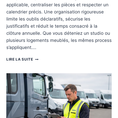
O
applicable, centraliser les pièces et respecter un
N
calendrier précis. Une organisation rigoureuse
M
limite les oublis déclaratifs, sécurise les
E
justificatifs et réduit le temps consacré à la
U
B
clôture annuelle. Que vous déteniez un studio ou
L
plusieurs logements meublés, les mêmes process
É
s’appliquent….
E
:
G
M
LIRE LA SUITE
E
É
S
T
T
H
I
O
O
D
N
E
A
2
D
0
M
2
I
6