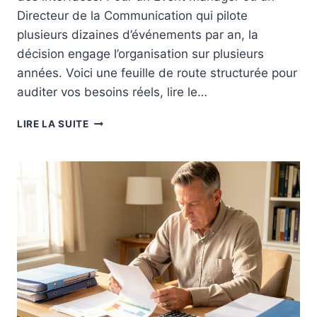
R
Directeur de la Communication qui pilote
E
plusieurs dizaines d’événements par an, la
P
décision engage l’organisation sur plusieurs
R
I
années. Voici une feuille de route structurée pour
S
auditer vos besoins réels, lire le…
E
:
C
LIRE LA SUITE
L
O
E
M
S
M
7
E
L
N
E
T
V
C
I
H
E
O
R
I
S
S
D
I
E
R