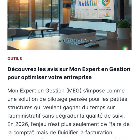
T
I
I
O
C
O
E
E
N
N
S
S
T
T
A
R
E
D
E
C
A
P
H
P
R
N
T
OUTILS
E
I
É
N
Découvrez les avis sur Mon Expert en Gestion
Q
E
E
U
pour optimiser votre entreprise
S
U
E
R
S
Mon Expert en Gestion (MEG) s’impose comme
:
?
une solution de pilotage pensée pour les petites
L
A
structures qui veulent gagner du temps sur
S
l’administratif sans dégrader la qualité de suivi.
O
En 2026, l’enjeu n’est plus seulement de “faire de
L
la compta”, mais de fluidifier la facturation,
U
T