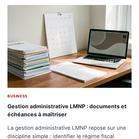
E
L
L
A
?
R
A
T
I
O
N
F
I
S
C
A
L
BUSINESS
E
L
Gestion administrative LMNP : documents et
O
échéances à maîtriser
C
A
La gestion administrative LMNP repose sur une
T
discipline simple : identifier le régime fiscal
I