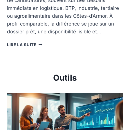
de candidatures, souvent sur des besoins
L
O
immédiats en logistique, BTP, industrie, tertiaire
O
S
T
P
ou agroalimentaire dans les Côtes-d’Armor. À
E
E
profil comparable, la différence se joue sur un
Z
C
dossier prêt, une disponibilité lisible et…
C
T
H
I
A
A
LIRE LA SUITE
O
G
Q
N
E
U
N
E
C
R
E
I
Outils
D
S
’
Q
I
U
N
E
T
A
É
V
R
E
I
C
M
P