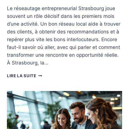
T
R
Le réseautage entrepreneurial Strasbourg joue
I
L
O
souvent un rôle décisif dans les premiers mois
A
N
N
d’une activité. Un bon réseau local aide à trouver
D
C
des clients, à obtenir des recommandations et à
E
E
repérer plus vite les bons interlocuteurs. Encore
F
R
L
faut-il savoir où aller, avec qui parler et comment
U
O
N
transformer une rencontre en opportunité réelle.
T
P
À Strasbourg, la…
T
R
E
O
R
E
LIRE LA SUITE
J
É
N
E
S
E
T
E
N
E
A
T
N
U
R
T
T
E
R
A
P
E
G
R
P
E