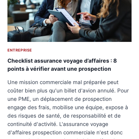
I
R
E
S
E
N
E
N
T
E
R
U
E
R
P
I
R
A
ENTREPRISE
E
L
N
Checklist assurance voyage d’affaires : 8
L
E
O
points à vérifier avant une prospection
U
C
R
A
Une mission commerciale mal préparée peut
I
L
coûter bien plus qu'un billet d'avion annulé. Pour
A
E
L
une PME, un déplacement de prospection
M
S
engage des frais, mobilise une équipe, expose à
E
T
N
des risques de santé, de responsabilité et de
R
T
continuité d'activité. L'assurance voyage
A
S
d'affaires prospection commerciale n'est donc
B