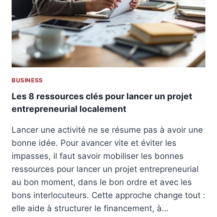
E
:
N
L
T
E
R
S
A
E
L
R
I
R
S
E
BUSINESS
E
U
R
R
Les 8 ressources clés pour lancer un projet
L
S
entrepreneurial localement
E
À
S
É
Lancer une activité ne se résume pas à avoir une
D
V
bonne idée. Pour avancer vite et éviter les
O
I
N
impasses, il faut savoir mobiliser les bonnes
T
N
E
ressources pour lancer un projet entrepreneurial
É
R
au bon moment, dans le bon ordre et avec les
E
bons interlocuteurs. Cette approche change tout :
S
C
elle aide à structurer le financement, à…
H