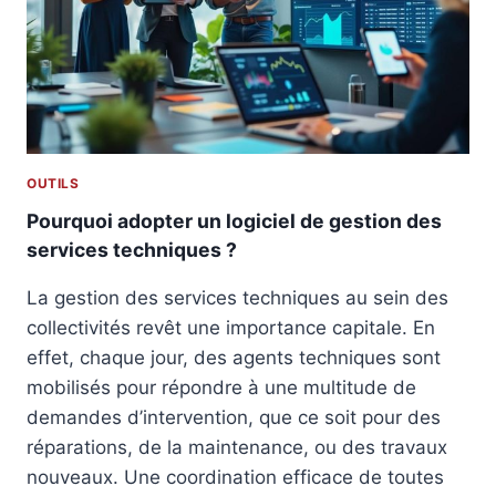
À
R
S
É
A
C
I
I
N
S
T
I
-
O
B
OUTILS
N
R
Pourquoi adopter un logiciel de gestion des
I
services techniques ?
E
U
La gestion des services techniques au sein des
C
:
collectivités revêt une importance capitale. En
C
effet, chaque jour, des agents techniques sont
O
mobilisés pour répondre à une multitude de
N
S
demandes d’intervention, que ce soit pour des
E
réparations, de la maintenance, ou des travaux
I
nouveaux. Une coordination efficace de toutes
L