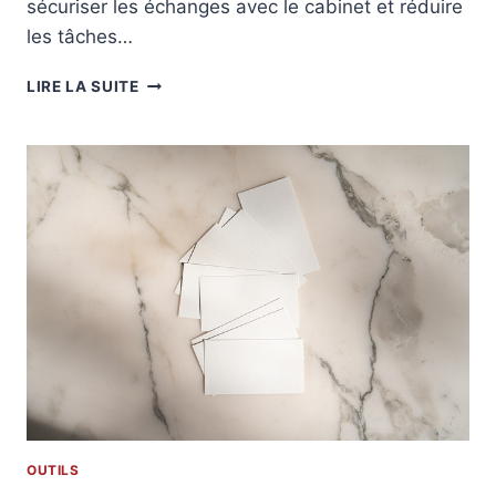
sécuriser les échanges avec le cabinet et réduire
I
les tâches…
O
N
D
LIRE LA SUITE
D
É
E
C
F
O
A
U
C
V
T
R
U
E
R
Z
A
L
T
E
I
S
O
A
N
V
G
I
R
S
A
S
T
OUTILS
U
U