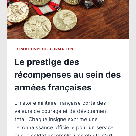
ET
QUALITÉS
POUR
TROUVER
UN
EMPLOI
ESPACE EMPLOI - FORMATION
Le prestige des
récompenses au sein des
armées françaises
L’histoire militaire française porte des
valeurs de courage et de dévouement
total. Chaque insigne exprime une
reconnaissance officielle pour un service
que le soldat accomplit. Ces objets d’art