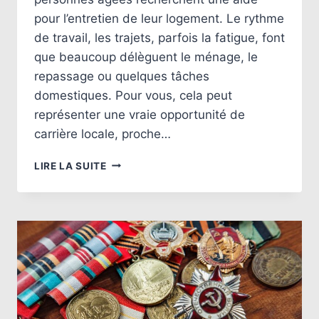
pour l’entretien de leur logement. Le rythme
de travail, les trajets, parfois la fatigue, font
que beaucoup délèguent le ménage, le
repassage ou quelques tâches
domestiques. Pour vous, cela peut
représenter une vraie opportunité de
carrière locale, proche…
DEVENIR
LIRE LA SUITE
FEMME
DE
MÉNAGE
À
DOMICILE
AUTOUR
DE
NANTES
:
COMPÉTENCES