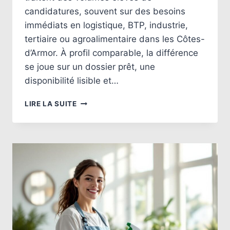
candidatures, souvent sur des besoins
immédiats en logistique, BTP, industrie,
tertiaire ou agroalimentaire dans les Côtes-
d’Armor. À profil comparable, la différence
se joue sur un dossier prêt, une
disponibilité lisible et…
AGENCE
LIRE LA SUITE
D’INTÉRIM
À
SAINT-
BRIEUC
:
CONSEILS
POUR
CANDIDATER,
ÊTRE
RAPPELÉ
ET