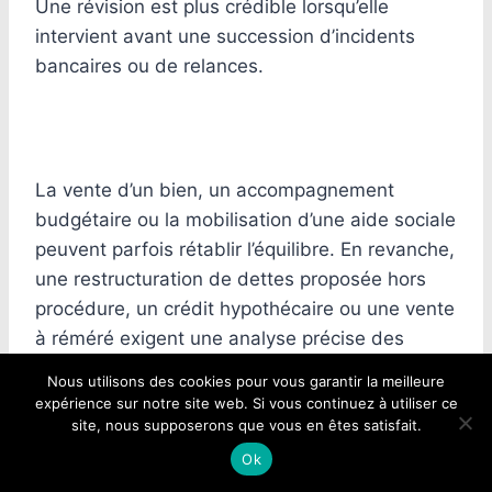
Une révision est plus crédible lorsqu’elle
intervient avant une succession d’incidents
bancaires ou de relances.
La vente d’un bien, un accompagnement
budgétaire ou la mobilisation d’une aide sociale
peuvent parfois rétablir l’équilibre. En revanche,
une restructuration de dettes proposée hors
procédure, un crédit hypothécaire ou une vente
à réméré exigent une analyse précise des
coûts, des garanties demandées et du risque
Nous utilisons des cookies pour vous garantir la meilleure
de perte du logement. Ces montages ne
expérience sur notre site web. Si vous continuez à utiliser ce
site, nous supposerons que vous en êtes satisfait.
constituent pas une réponse automatique au
surendettement ; ils peuvent déplacer le
Ok
problème ou engager un actif essentiel.