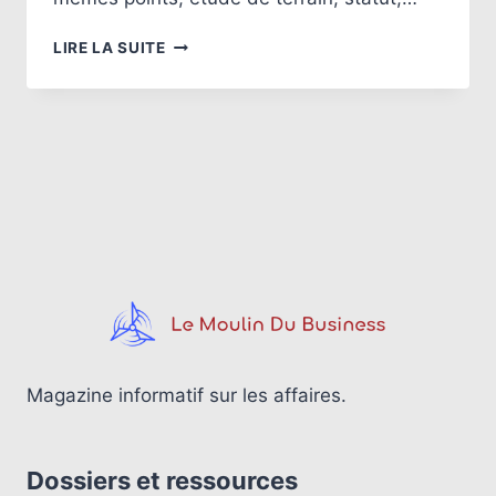
5
LIRE LA SUITE
ERREURS
À
ÉVITER
QUAND
ON
CRÉE
SON
ENTREPRISE
EN
ALSACE
Magazine informatif sur les affaires.
Dossiers et ressources