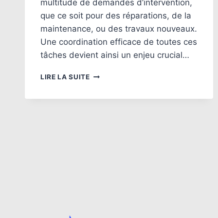
multitude de demandes d’intervention,
que ce soit pour des réparations, de la
maintenance, ou des travaux nouveaux.
Une coordination efficace de toutes ces
tâches devient ainsi un enjeu crucial…
POURQUOI
LIRE LA SUITE
ADOPTER
UN
LOGICIEL
DE
GESTION
DES
SERVICES
TECHNIQUES
?