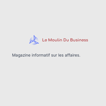
DE
NANTES
:
COMPÉTENCES
ET
QUALITÉS
POUR
TROUVER
UN
EMPLOI
Magazine informatif sur les affaires.