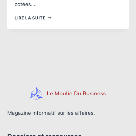
cotées….
FORTUNE
LIRE LA SUITE
DE
LAWRENCE
STROLL
:
ANALYSE
DE
SON
EMPIRE
DANS
LE
SPORT
AUTOMOBILE
Magazine informatif sur les affaires.