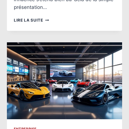
présentation…
ANNE
LIRE LA SUITE
SINCLAIR
:
ANALYSE
DE
SA
FORTUNE
ET
DE
SON
PARCOURS
PROFESSIONNEL
ENTREPRISE